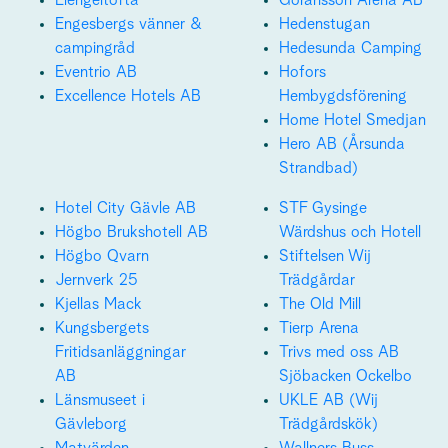
Engesbergs vänner &
Hedenstugan
campingråd
Hedesunda Camping
Eventrio AB
Hofors
Excellence Hotels AB
Hembygdsförening
Home Hotel Smedjan
Hero AB (Årsunda
Strandbad)
Hotel City Gävle AB
STF Gysinge
Högbo Brukshotell AB
Wärdshus och Hotell
Högbo Qvarn
Stiftelsen Wij
Jernverk 25
Trädgårdar
Kjellas Mack
The Old Mill
Kungsbergets
Tierp Arena
Fritidsanläggningar
Trivs med oss AB
AB
Sjöbacken Ockelbo
Länsmuseet i
UKLE AB (Wij
Gävleborg
Trädgårdskök)
Matvärden
Wallners Buss