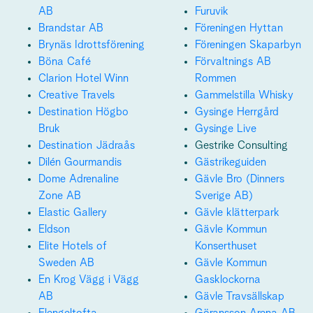
AB
Furuvik
Brandstar AB
Föreningen Hyttan
Brynäs Idrottsförening
Föreningen Skaparbyn
Böna Café
Förvaltnings AB
Clarion Hotel Winn
Rommen
Creative Travels
Gammelstilla Whisky
Destination Högbo
Gysinge Herrgård
Bruk
Gysinge Live
Destination Jädraås
Gestrike Consulting
Dilén Gourmandis
Gästrikeguiden
Dome Adrenaline
Gävle Bro (Dinners
Zone AB
Sverige AB)
Elastic Gallery
Gävle klätterpark
Eldson
Gävle Kommun
Elite Hotels of
Konserthuset
Sweden AB
Gävle Kommun
En Krog Vägg i Vägg
Gasklockorna
AB
Gävle Travsällskap
Elengeltofta
Göransson Arena AB