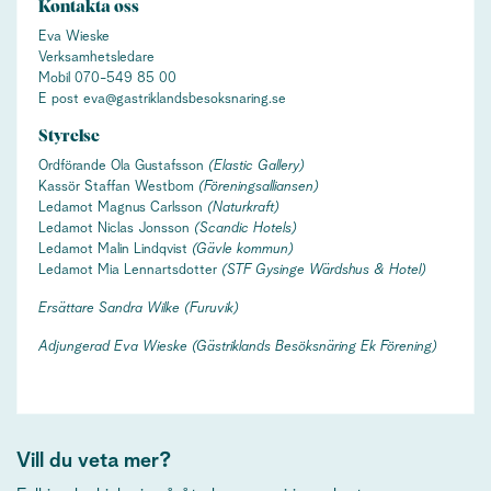
Kontakta oss
Eva Wieske
Verksamhetsledare
Mobil 070-549 85 00
E post
eva@gastriklandsbesoksnaring.se
Styrelse
Ordförande Ola Gustafsson
(Elastic Gallery)
Kassör Staffan Westbom
(Föreningsalliansen)
Ledamot Magnus Carlsson
(Naturkraft)
Ledamot Niclas Jonsson
(Scandic Hotels)
Ledamot Malin Lindqvist
(Gävle kommun)
Ledamot Mia Lennartsdotter
(
STF Gysinge Wärdshus & Hotel)
Ersättare Sandra Wilke
(Furuvik)
Adjungerad Eva Wieske (Gästriklands Besöksnäring Ek Förening)
Vill du veta mer?