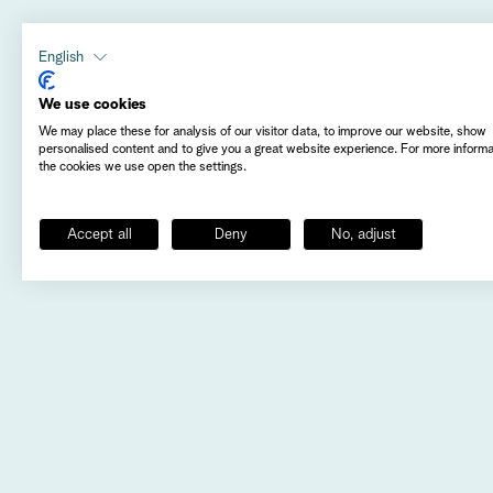
English
V
We use cookies
We may place these for analysis of our visitor data, to improve our website, show
personalised content and to give you a great website experience. For more inform
the cookies we use open the settings.
Nu är det äntligen återigen dag
landskap. Välkommen till en insp
Accept all
Deny
No, adjust
Varmt välkom
Torsdag den 8 maj
Avresa:
Sandviken Resecentrum, kl 07.30
Gävle Hamntorget/Busstorget, kl 08.00