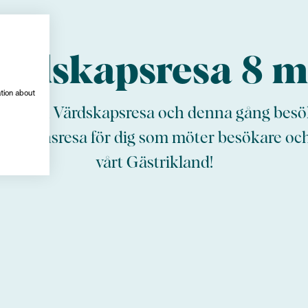
ärdskapsresa 8 m
ation about
s för en Värdskapsresa och denna gång besök
irationsresa för dig som möter besökare och
vårt Gästrikland!
men