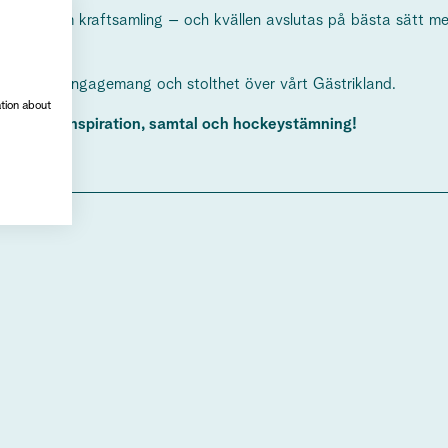
ch gemensam kraftsamling – och kvällen avslutas på bästa sätt
räknas.
ed energi, engagemang och stolthet över vårt Gästrikland.
ation about
 fylld av inspiration, samtal och hockeystämning!
stängd
 dig till
eva@gastriklandsbesoksnaring.se