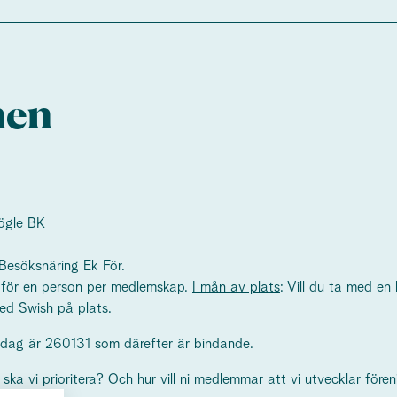
men
ögle BK
Besöksnäring Ek För.
r för en person per medlemskap.
I mån av plats
: Vill du ta med en
med Swish på plats.
sdag är 260131 som därefter är bindande.
ka vi prioritera? Och hur vill ni medlemmar att vi utvecklar för