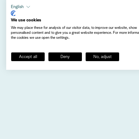
Eftermiddagen bjuder på dialog, inspiration o
English
Vi bjuder in till ett öppet samtal där alla röster 
We use cookies
Tillsammans sätter vi kursen för framtiden – m
We may place these for analysis of our visitor data, to improve our website, show
personalised content and to give you a great website experience. For more inform
Varmt välkommen till en eftermiddag och kväll
the cookies we use open the settings.
Accept all
Deny
No, adjust
Anmälan är 
Är du medlem och missat att anmäla dig? Hör av