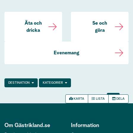
Äta och
Se och
dricka
göra
Evenemang
DESTINATION
KATEGORIER
KARTA
LISTA
DELA
Om Gästrikland.se
Information