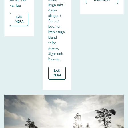
utöver det
dygn mitt i
vanliga
djupa
skogen?
LÄS
Bo och
MERA
leva i en
liten stuga
bland
tallar,
granar,
älgar och
björnar.
LÄS
MERA