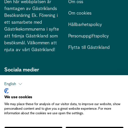
Den här webbplatsen är
Om oss
framtagen av Gästriklands
Om cookies
Besöksnäring Ek. Förening i
ett samarbete med
Hållbarhetspolicy
Gästrikekommunerna i syfte
att främja Gästrikland som
Personuppgiftspolicy
besöksmål. Välkommen att
Flytta till Gästrikland
njuta av vårt Gästrikland!
Sociala medier
English
Kontakt
We use cookies
We may place these for analysis of our visitor data, to improve our website, show
kontakt@gastriklandsbesoksnaring.se
personalised content and to give you a great website experience. For more
information about the cookies we use open the settings.