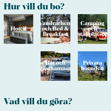
Hur vill du bo?
Vandrarhem
Camping
Hotell
och Bed &
och
Breakfast
ställplatser
Båt och
Privata
gästhamnar
boenden
Vad vill du göra?