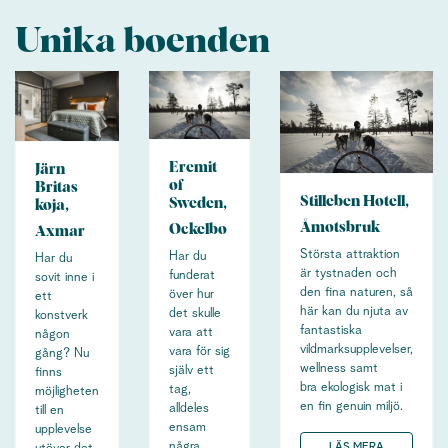
Unika boenden
Eremit
Järn
of
Britas
Stilleben Hotell,
Sweden,
koja,
Åmotsbruk
Ockelbo
Axmar
Största attraktion
Har du
Har du
är tystnaden och
funderat
sovit inne i
den fina naturen, så
över hur
ett
här kan du njuta av
det skulle
konstverk
fantastiska
vara att
någon
vildmarksupplevelser,
vara för sig
gång? Nu
wellness samt
själv ett
finns
bra ekologisk mat i
tag,
möjligheten
en fin genuin miljö.
alldeles
till en
ensam
upplevelse
några
LÄS MERA