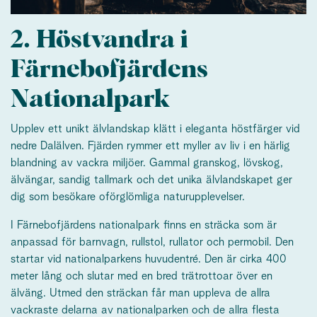
2. Höstvandra i
Färnebofjärdens
Nationalpark
Upplev ett unikt älvlandskap klätt i eleganta höstfärger vid
nedre Dalälven. Fjärden rymmer ett myller av liv i en härlig
blandning av vackra miljöer. Gammal granskog, lövskog,
älvängar, sandig tallmark och det unika älvlandskapet ger
dig som besökare oförglömliga naturupplevelser.
I Färnebofjärdens nationalpark finns en sträcka som är
anpassad för barnvagn, rullstol, rullator och permobil. Den
startar vid nationalparkens huvudentré. Den är cirka 400
meter lång och slutar med en bred trätrottoar över en
älväng. Utmed den sträckan får man uppleva de allra
vackraste delarna av nationalparken och de allra flesta