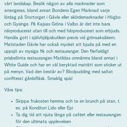
vårt landskap. Besök någon av alla marknader som
arrangeras, bland annat Bondens Egen Marknad varje
lördag på Stortorget i Gävle eller skördemarknader i Högbo
och Gysinge. På Kajsas Gröna i Valbo är det inte bara
närproducerat utan till och med härproducerat som erbjuds.
Handla gott i självhjälpsbutiken precis vid grönsaksåkern.
Matstaden Gävle har också mycket att bjuda på med en
uppsjö av mysiga fik och restauranger. Den flerfaldigt
prisbelönta restaurangen Matildas omnämns bland annat i
White Guide och har en väl beryktad maträtt som sticker ut
på menyn. Vad den består av? Blodpudding med saltat
confiterat gårdsfläsk. Smaklig spis!
Våra tips:
Skippa frukosten hemma och ta en brunch på stan, t.
ex. på Konditori Lido eller Epí
Ta dig tid att njuta länge på caféet eller restaurangen
för den ultimata upplevelsen