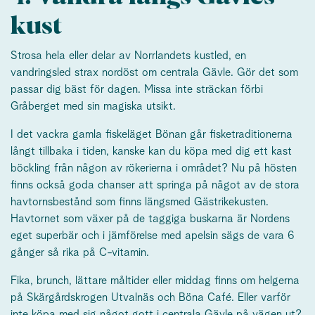
kust
Strosa hela eller delar av Norrlandets kustled, en
vandringsled strax nordöst om centrala Gävle. Gör det som
passar dig bäst för dagen. Missa inte sträckan förbi
Gråberget med sin magiska utsikt.
I det vackra gamla fiskeläget Bönan går fisketraditionerna
långt tillbaka i tiden, kanske kan du köpa med dig ett kast
böckling från någon av rökerierna i området? Nu på hösten
finns också goda chanser att springa på något av de stora
havtornsbestånd som finns längsmed Gästrikekusten.
Havtornet som växer på de taggiga buskarna är Nordens
eget superbär och i jämförelse med apelsin sägs de vara 6
gånger så rika på C-vitamin.
Fika, brunch, lättare måltider eller middag finns om helgerna
på Skärgårdskrogen Utvalnäs och Böna Café. Eller varför
inte köpa med sig något gott i centrala Gävle på vägen ut?