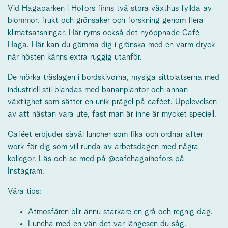
Vid Hagaparken i Hofors finns två stora växthus fyllda av
blommor, frukt och grönsaker och forskning genom flera
klimatsatsningar. Här ryms också det nyöppnade Café
Haga. Här kan du gömma dig i grönska med en varm dryck
när hösten känns extra ruggig utanför.
De mörka träslagen i bordskivorna, mysiga sittplatserna med
industriell stil blandas med bananplantor och annan
växtlighet som sätter en unik prägel på caféet. Upplevelsen
av att nästan vara ute, fast man är inne är mycket speciell.
Caféet erbjuder såväl luncher som fika och ordnar after
work för dig som vill runda av arbetsdagen med några
kollegor. Läs och se med på @cafehagaihofors på
Instagram.
Våra tips:
Atmosfären blir ännu starkare en grå och regnig dag.
Luncha med en vän det var längesen du såg.