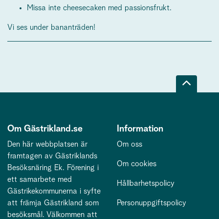
Missa inte cheesecaken med passionsfrukt.
Vi ses under bananträden!
Om Gästrikland.se
Information
Den här webbplatsen är
Om oss
framtagen av Gästriklands
Om cookies
Besöksnäring Ek. Förening i
ett samarbete med
Hållbarhetspolicy
Gästrikekommunerna i syfte
att främja Gästrikland som
Personuppgiftspolicy
besöksmål. Välkommen att