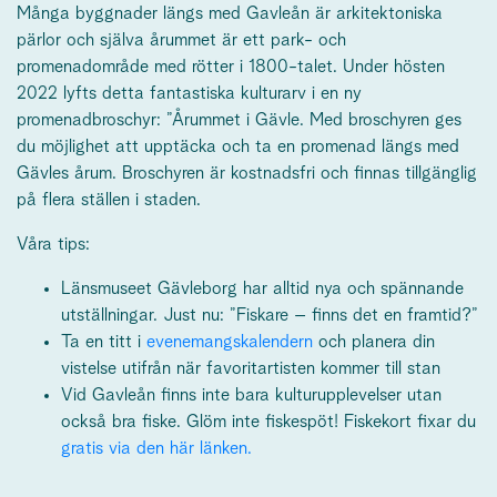
Många byggnader längs med Gavleån är arkitektoniska
pärlor och själva årummet är ett park- och
promenadområde med rötter i 1800-talet. Under hösten
2022 lyfts detta fantastiska kulturarv i en ny
promenadbroschyr: ”Årummet i Gävle. Med broschyren ges
du möjlighet att upptäcka och ta en promenad längs med
Gävles årum. Broschyren är kostnadsfri och finnas tillgänglig
på flera ställen i staden.
Våra tips:
Länsmuseet Gävleborg har alltid nya och spännande
utställningar. Just nu: ”Fiskare – finns det en framtid?”
Ta en titt i
evenemangskalendern
och planera din
vistelse utifrån när favoritartisten kommer till stan
Vid Gavleån finns inte bara kulturupplevelser utan
också bra fiske. Glöm inte fiskespöt! Fiskekort fixar du
gratis via den här länken.