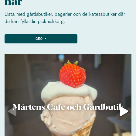
här
Lista med gårdsbutiker, bagerier och delikatessbutiker där
du kan fylla din picknickkorg.
GEO
Mårtens Café och Gårdbutik