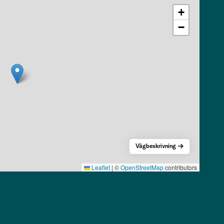
+
−
Vägbeskrivning
Leaflet
|
©
OpenStreetMap
contributors