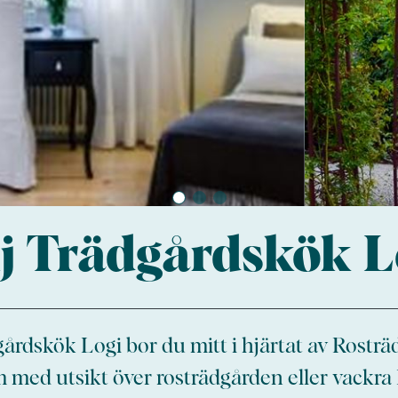
j Trädgårdskök L
årdskök Logi bor du mitt i hjärtat av Rosträ
med utsikt över rosträdgården eller vackra