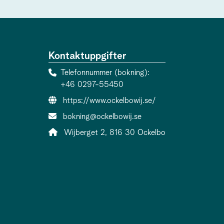
Kontaktuppgifter
Telefonnummer (bokning)
+46 0297-55450
Webbsida:
https://www.ockelbowij.se/
E-post:
bokning@ockelbowij.se
Adress:
Wijberget 2, 816 30 Ockelbo