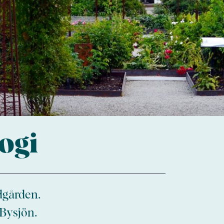
ogi
dgården.
 Bysjön.