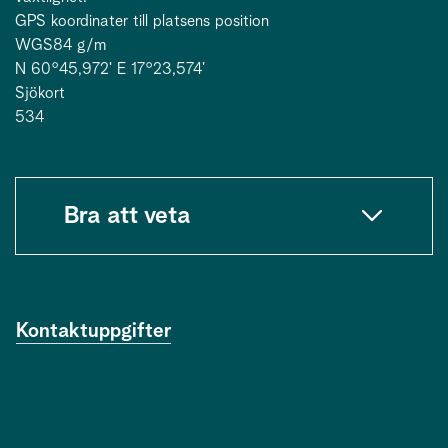
GPS koordinater till platsens position
WGS84 g/m
N 60°45,972ʹ E 17°23,574ʹ
Sjökort
534
Bra att veta
Kontaktuppgifter