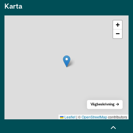
Karta
+
−
Vägbeskrivning
Leaflet
|
©
OpenStreetMap
contributors