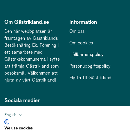
Om Gästrikland.se
Information
Den här webbplatsen är
Om oss
framtagen av Gästriklands
Om cookies
Besöksnäring Ek. Förening i
ett samarbete med
Hållbarhetspolicy
Gästrikekommunerna i syfte
att främja Gästrikland som
Personuppgiftspolicy
besöksmål. Välkommen att
Flytta till Gästrikland
njuta av vårt Gästrikland!
Sociala medier
English
Kontakt
We use cookies