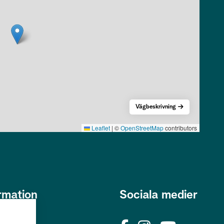
Vägbeskrivning
Leaflet
|
©
OpenStreetMap
contributors
rmation
Sociala medier
s