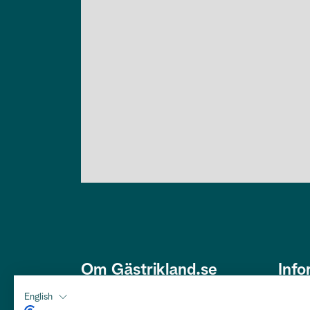
Om Gästrikland.se
Info
Den här webbplatsen är framtagen
Om os
English