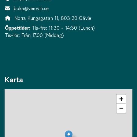
E-post:
boka@verovin.se
Adress:
Norra Kungsgatan 11, 803 20 Gävle
Öppettider:
Tis-fre: 11:30 - 14:30 (Lunch)
Tis-lör: Från 17.00 (Middag)
Karta
+
−