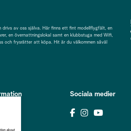
h drivs av oss själva. Här finns ett fint modellflygfält, en
rer, en övernattningslokal samt en klubbstuga med Wifi,
ss och frysrätter att köpa. Hit är du välkommen såväl
rmation
Sociala medier
s
okies
rhetspolicy
ation about