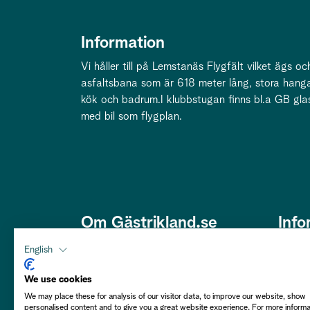
Information
Vi håller till på Lemstanäs Flygfält vilket ägs oc
asfaltsbana som är 618 meter lång, stora hanga
kök och badrum.I klubbstugan finns bl.a GB gla
med bil som flygplan.
Om Gästrikland.se
Info
Den här webbplatsen är framtagen
Om os
English
av Gästriklands Besöksnäring
Om co
Ek. Förening i ett samarbete med
We use cookies
Gästrikekommunerna i syfte att
We may place these for analysis of our visitor data, to improve our website, show
Hållba
personalised content and to give you a great website experience. For more inform