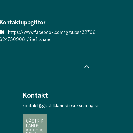
Kontaktuppgifter
Evenemangslänk:
https://www.facebook.com/groups/32706
6247309081/?ref=share
Kontakt
kontakt@gastriklandsbesoksnaring.se