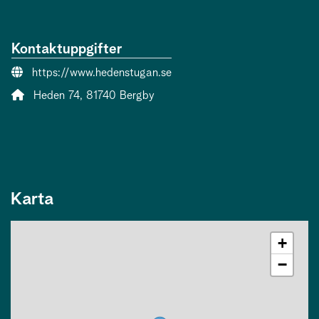
Kontaktuppgifter
Webbsida:
https://www.hedenstugan.se
Adress:
Heden 74, 81740 Bergby
Karta
+
−