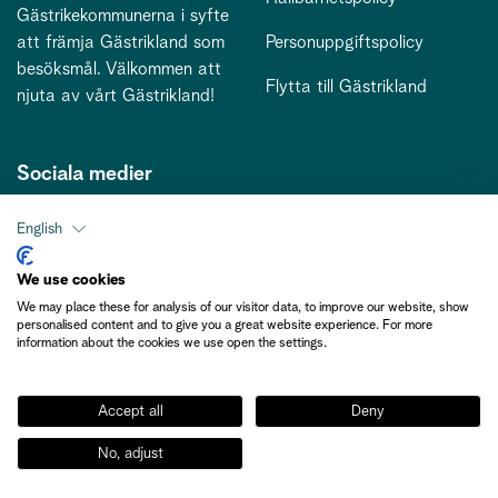
Gästrikekommunerna i syfte
att främja Gästrikland som
Personuppgiftspolicy
besöksmål. Välkommen att
Flytta till Gästrikland
njuta av vårt Gästrikland!
Sociala medier
English
Kontakt
We use cookies
We may place these for analysis of our visitor data, to improve our website, show
kontakt@gastriklandsbesoksnaring.se
personalised content and to give you a great website experience. For more
information about the cookies we use open the settings.
Accept all
Deny
No, adjust
Medlemsinformation