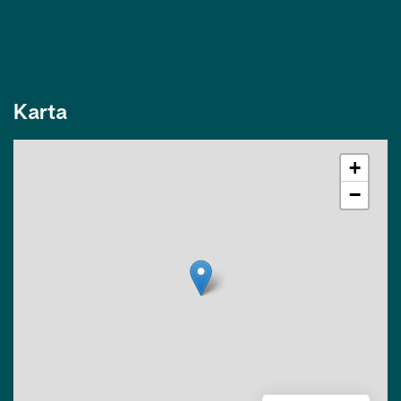
Karta
+
−