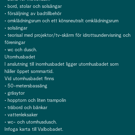
• bord, stolar och solsängar
• försäljning av badtillbehör
• omklädningsrum och ett könsneutralt omklädningsrum
• solsängar
• teorisal med projektor/tv-skärm för idrottsundervisning och
föreningar
• wc och dusch.
Utomhusbadet
I anslutning till inomhusbadet ligger utomhusbadet som
håller öppet sommartid.
Vid utomhusbadet finns
• 50-metersbassäng
• gräsytor
• hopptorn och liten trampolin
• träbord och bänkar
• vattenleksaker
• wc- och utomhusdusch.
Infoga karta till Valbobadet.