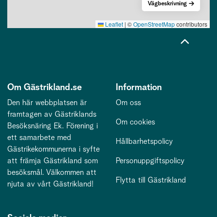
Vägbeskrivning
Leaflet
|
©
OpenStreetMap
contributors
Om Gästrikland.se
Information
Den här webbplatsen är
Om oss
framtagen av Gästriklands
Om cookies
Besöksnäring Ek. Förening i
ett samarbete med
Hållbarhetspolicy
Gästrikekommunerna i syfte
att främja Gästrikland som
Personuppgiftspolicy
besöksmål. Välkommen att
Flytta till Gästrikland
njuta av vårt Gästrikland!