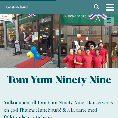
Tom Yum Ninety Nine
Välkommen till Tom Yum Ninety Nine. Här serveras
en god Thaimat lunchbuffé & a la carte med
fullständiga rättigheter.