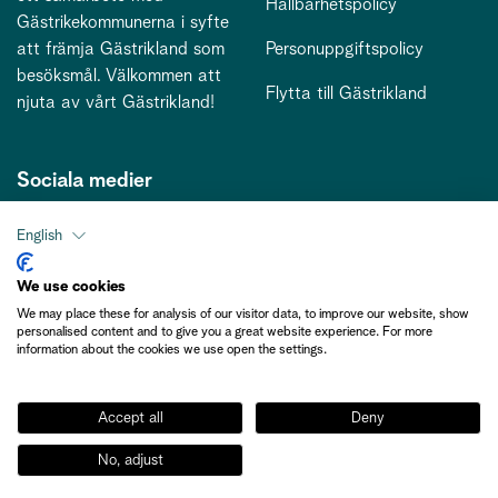
Hållbarhetspolicy
Gästrikekommunerna i syfte
att främja Gästrikland som
Personuppgiftspolicy
besöksmål. Välkommen att
Flytta till Gästrikland
njuta av vårt Gästrikland!
Sociala medier
English
Kontakt
We use cookies
We may place these for analysis of our visitor data, to improve our website, show
kontakt@gastriklandsbesoksnaring.se
personalised content and to give you a great website experience. For more
information about the cookies we use open the settings.
Accept all
Deny
No, adjust
Medlemsinformation