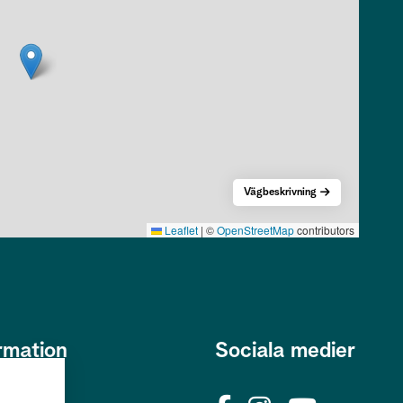
Vägbeskrivning
Leaflet
|
©
OpenStreetMap
contributors
rmation
Sociala medier
s