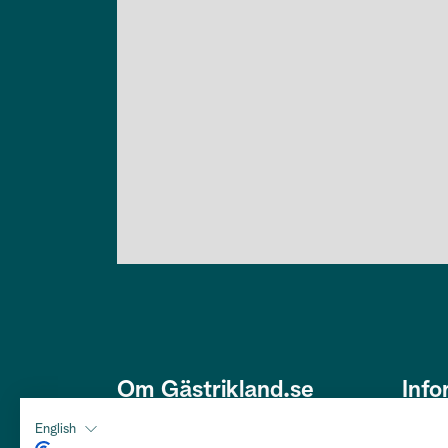
Om Gästrikland.se
Info
Den här webbplatsen är framtagen
Om os
English