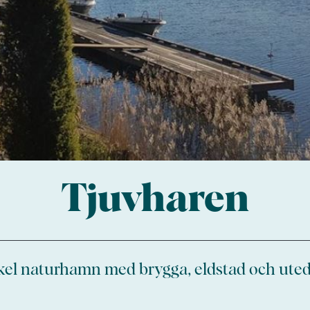
Tjuvharen
el naturhamn med brygga, eldstad och uted