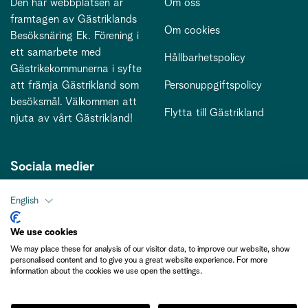
Den här webbplatsen är
Om oss
framtagen av Gästriklands
Om cookies
Besöksnäring Ek. Förening i
ett samarbete med
Hållbarhetspolicy
Gästrikekommunerna i syfte
att främja Gästrikland som
Personuppgiftspolicy
besöksmål. Välkommen att
Flytta till Gästrikland
njuta av vårt Gästrikland!
Sociala medier
English
Kontakt
We use cookies
We may place these for analysis of our visitor data, to improve our website, show
kontakt@gastriklandsbesoksnaring.se
personalised content and to give you a great website experience. For more
information about the cookies we use open the settings.