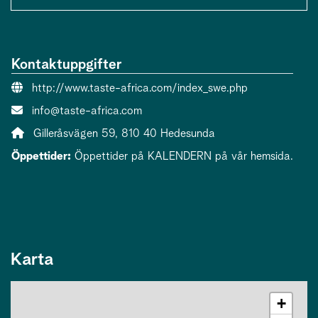
Kontaktuppgifter
Webbsida:
http://www.taste-africa.com/index_swe.php
E-post:
info@taste-africa.com
Adress:
Gilleråsvägen 59, 810 40 Hedesunda
Öppettider:
Öppettider på KALENDERN på vår hemsida.
Karta
+