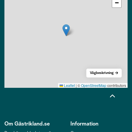
−
Vägbeskrivning
Leaflet
|
©
OpenStreetMap
contributors
Om Gästrikland.se
Information