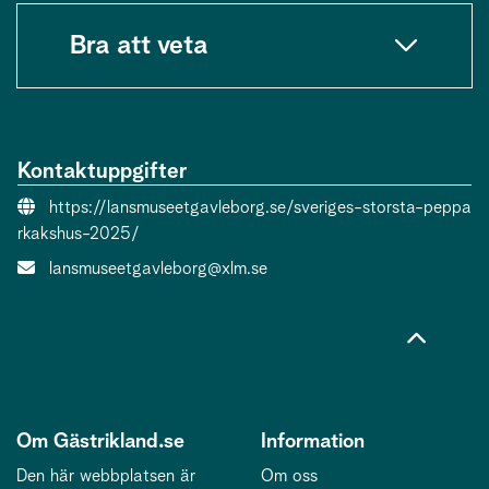
Bra att veta
Kontaktuppgifter
Evenemangslänk:
https://lansmuseetgavleborg.se/sveriges-storsta-peppa
rkakshus-2025/
E-post:
lansmuseetgavleborg@xlm.se
Om Gästrikland.se
Information
Den här webbplatsen är
Om oss