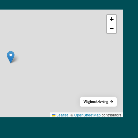
+
−
Vägbeskrivning
Leaflet
|
©
OpenStreetMap
contributors