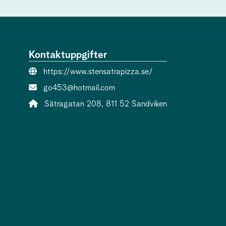
Kontaktuppgifter
Webbsida:
https://www.stensatrapizza.se/
E-post:
go453@hotmail.com
Adress:
Sätragatan 208, 811 52 Sandviken