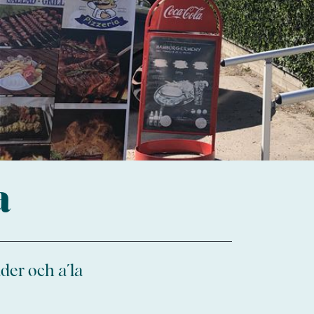
a
der och a´la