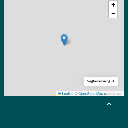
+
−
Vägbeskrivning
Leaflet
|
©
OpenStreetMap
contributors