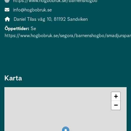
Webbsida:
https://www.hogbobruk.se/barnenshogbo
E-post:
info@hogbobruk.se
Adress:
Daniel Tilas väg 10, 81192 Sandviken
Öppettider:
Se
https://www.hogbobruk.se/segora/barnenshogbo/smadjurspar
Karta
+
−