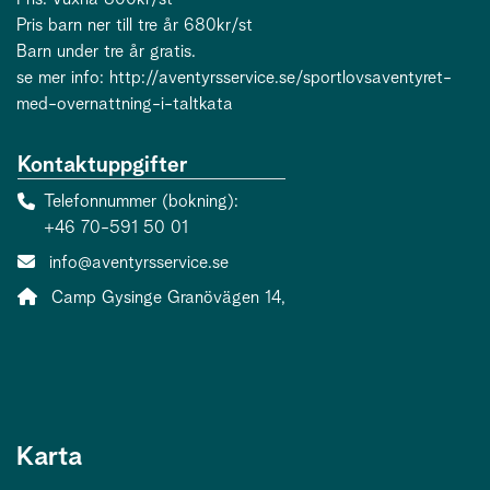
Pris barn ner till tre år 680kr/st
Barn under tre år gratis.
se mer info: http://aventyrsservice.se/sportlovsaventyret-
med-overnattning-i-taltkata
Kontaktuppgifter
Telefonnummer (bokning)
+46 70-591 50 01
E-post:
info@aventyrsservice.se
Adress:
Camp Gysinge Granövägen 14,
Karta