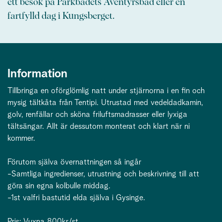
ett besök på Parkbadets Äventyrsbad eller en
fartfylld dag i Kungsberget.
Information
Tillbringa en oförglömlig natt under stjärnorna i en fin och
mysig tältkåta från Tentipi. Utrustad med vedeldadkamin,
golv, renfällar och sköna friluftsmadrasser eller lyxiga
tältsängar. Allt är dessutom monterat och klart när ni
kommer.
Förutom själva övernattningen så ingår
-Samtliga ingredienser, utrustning och beskrivning till att
göra sin egna kolbulle middag.
-1st valfri bastutid elda själva i Gysinge.
Pris: Vuxna 800kr/st