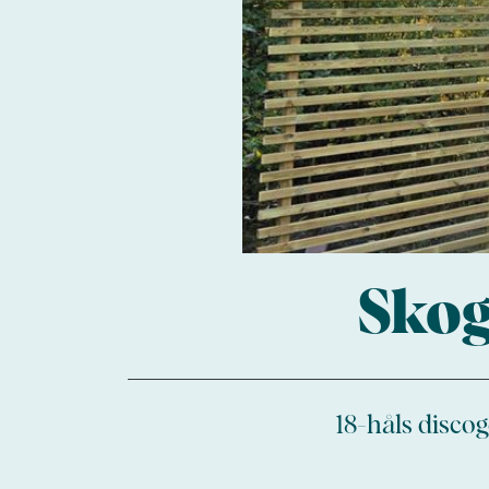
Skog
18-håls disco