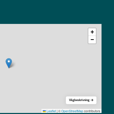
+
−
Vägbeskrivning
Leaflet
|
©
OpenStreetMap
contributors