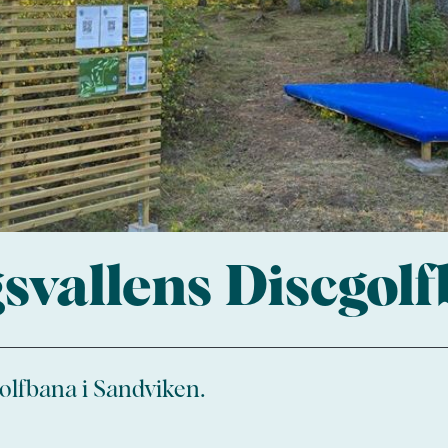
svallens Discgol
golfbana i Sandviken.