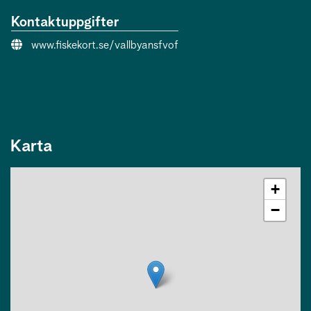
Kontaktuppgifter
Webbsida:
www.fiskekort.se/vallbyansfvof
Karta
+
−