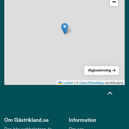
−
Vägbeskrivning
Leaflet
|
©
OpenStreetMap
contributors
Om Gästrikland.se
Information