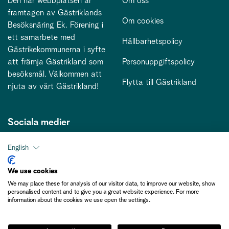
Den här webbplatsen är
Om oss
framtagen av Gästriklands
Om cookies
Besöksnäring Ek. Förening i
ett samarbete med
Hållbarhetspolicy
Gästrikekommunerna i syfte
att främja Gästrikland som
Personuppgiftspolicy
besöksmål. Välkommen att
Flytta till Gästrikland
njuta av vårt Gästrikland!
Sociala medier
English
Kontakt
We use cookies
We may place these for analysis of our visitor data, to improve our website, show
kontakt@gastriklandsbesoksnaring.se
personalised content and to give you a great website experience. For more
information about the cookies we use open the settings.