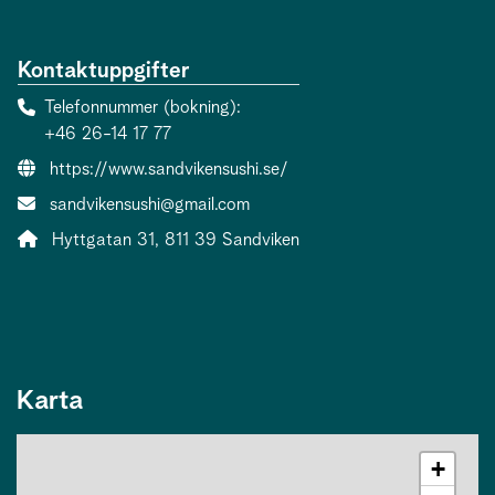
Kontaktuppgifter
Telefonnummer (bokning)
+46 26-14 17 77
Webbsida:
https://www.sandvikensushi.se/
E-post:
sandvikensushi@gmail.com
Adress:
Hyttgatan 31, 811 39 Sandviken
Karta
+