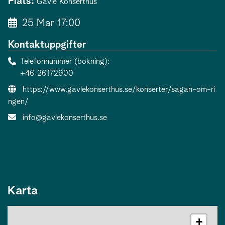
Plats:
Gävle Konserthus
25 Mar 17:00
Kontaktuppgifter
Telefonnummer (bokning)
+46 26172900
Evenemangslänk:
https://www.gavlekonserthus.se/konserter/sagan-om-ri
ngen/
E-post:
info@gavlekonserthus.se
Karta
+