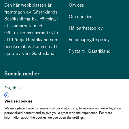
Den här webbplatsen är
Om oss
framtagen av Gästriklands
Om cookies
Besöksnäring Ek. Förening i
ett samarbete med
Hållbarhetspolicy
Gästrikekommunerna i syfte
att främja Gästrikland som
Personuppgiftspolicy
besöksmål. Välkommen att
Flytta till Gästrikland
njuta av vårt Gästrikland!
Sociala medier
English
Kontakt
We use cookies
We may place these for analysis of our visitor data, to improve our website, show
kontakt@gastriklandsbesoksnaring.se
personalised content and to give you a great website experience. For more
information about the cookies we use open the settings.