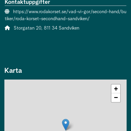
Kontaktuppgifter
Webbsida:
https://www.rodakorset.se/vad-vi-gor/second-hand/bu
tiker/roda-korset-secondhand-sandviken/
Adress:
Storgatan 20, 811 34 Sandviken
Karta
+
−