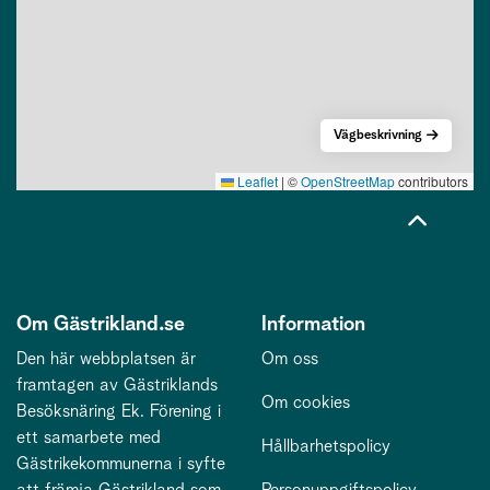
Vägbeskrivning
Leaflet
|
©
OpenStreetMap
contributors
Om Gästrikland.se
Information
Den här webbplatsen är
Om oss
framtagen av Gästriklands
Om cookies
Besöksnäring Ek. Förening i
ett samarbete med
Hållbarhetspolicy
Gästrikekommunerna i syfte
att främja Gästrikland som
Personuppgiftspolicy