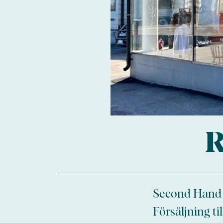
R
Second Hand b
Försäljning ti