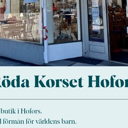
öda Korset Hofo
utik i Hofors.
ll förmån för världens barn.