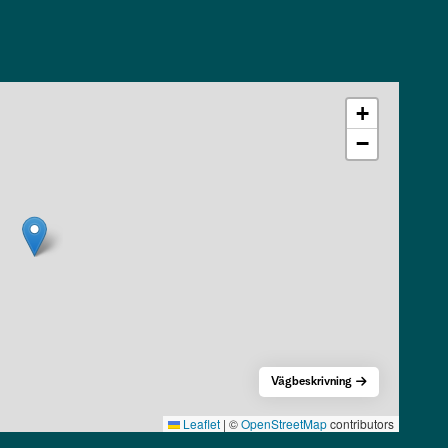
+
−
Vägbeskrivning
Leaflet
|
©
OpenStreetMap
contributors