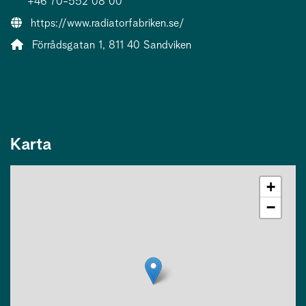
+46 70-552 08 00
Webbsida:
https://www.radiatorfabriken.se/
Adress:
Förrådsgatan 1, 811 40 Sandviken
Karta
+
−