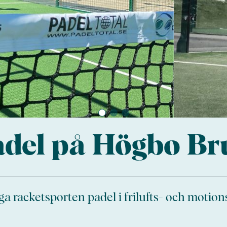
adel på Högbo Br
ga racketsporten padel i frilufts- och motio