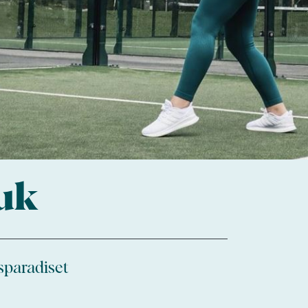
uk
nsparadiset