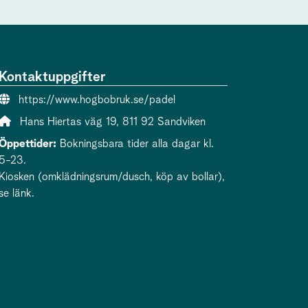
Kontaktuppgifter
Webbsida:
https://www.hogbobruk.se/padel
Adress:
Hans Hiertas väg 19, 811 92 Sandviken
Öppettider:
Bokningsbara tider alla dagar kl.
5-23.
Kiosken (omklädningsrum/dusch, köp av bollar),
se länk.