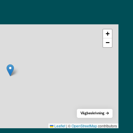
+
−
Vägbeskrivning
Leaflet
|
©
OpenStreetMap
contributors