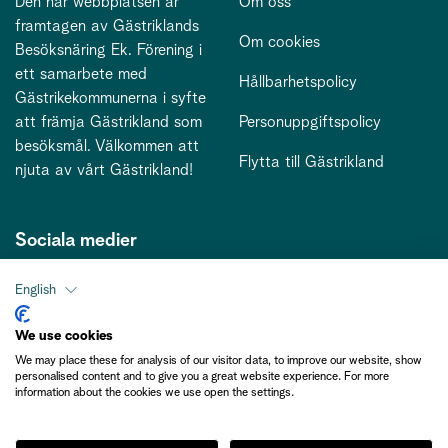
Den här webbplatsen är
Om oss
framtagen av Gästriklands
Om cookies
Besöksnäring Ek. Förening i
ett samarbete med
Hållbarhetspolicy
Gästrikekommunerna i syfte
att främja Gästrikland som
Personuppgiftspolicy
besöksmål. Välkommen att
Flytta till Gästrikland
njuta av vårt Gästrikland!
Sociala medier
English
Kontakt
We use cookies
We may place these for analysis of our visitor data, to improve our website, show
kontakt@gastriklandsbesoksnaring.se
personalised content and to give you a great website experience. For more
information about the cookies we use open the settings.