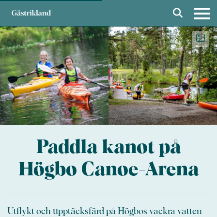
Paddla kanot på
Högbo Canoe-Arena
Utflykt och upptäcksfärd på Högbos vackra vatten