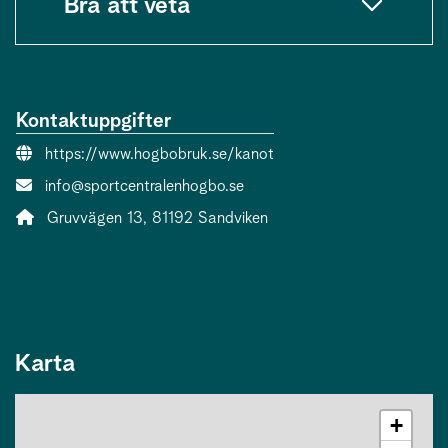
Bra att veta
Kontaktuppgifter
Webbsida:
https://www.hogbobruk.se/kanot
E-post:
info@sportcentralenhogbo.se
Adress:
Gruvvägen 13, 81192 Sandviken
Karta
+