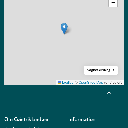
−
Vägbeskrivning
Leaflet
|
©
OpenStreetMap
contributors
Om Gästrikland.se
Information