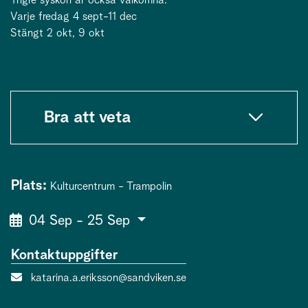
Varje fredag 4 sept-11 dec
Stängt 2 okt, 9 okt
Bra att veta
Plats:
Kulturcentrum - Trampolin
04 Sep - 25 Sep
Kontaktuppgifter
E-post:
katarina.a.eriksson@sandviken.se