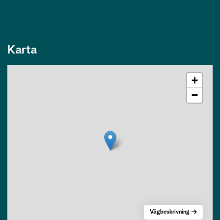
Karta
+
−
Vägbeskrivning