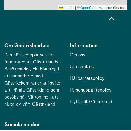
Leaflet
|
©
OpenStreetMap
contributors
Om Gästrikland.se
Information
Den här webbplatsen är
Om oss
framtagen av Gästriklands
Om cookies
Besöksnäring Ek. Förening i
ett samarbete med
Hållbarhetspolicy
Gästrikekommunerna i syfte
att främja Gästrikland som
Personuppgiftspolicy
besöksmål. Välkommen att
Flytta till Gästrikland
njuta av vårt Gästrikland!
Sociala medier