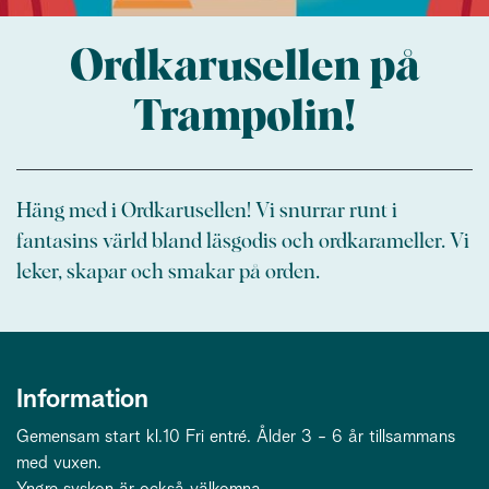
Ordkarusellen på
Trampolin!
Häng med i Ordkarusellen! Vi snurrar runt i
fantasins värld bland läsgodis och ordkarameller. Vi
leker, skapar och smakar på orden.
Information
Gemensam start kl.10 Fri entré. Ålder 3 - 6 år tillsammans
med vuxen.
Yngre syskon är också välkomna.