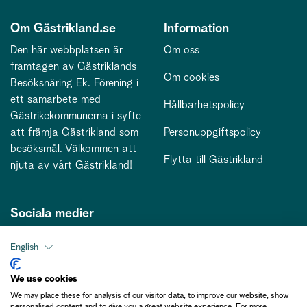
Om Gästrikland.se
Information
Den här webbplatsen är
Om oss
framtagen av Gästriklands
Om cookies
Besöksnäring Ek. Förening i
ett samarbete med
Hållbarhetspolicy
Gästrikekommunerna i syfte
att främja Gästrikland som
Personuppgiftspolicy
besöksmål. Välkommen att
Flytta till Gästrikland
njuta av vårt Gästrikland!
Sociala medier
English
Kontakt
We use cookies
We may place these for analysis of our visitor data, to improve our website, show
kontakt@gastriklandsbesoksnaring.se