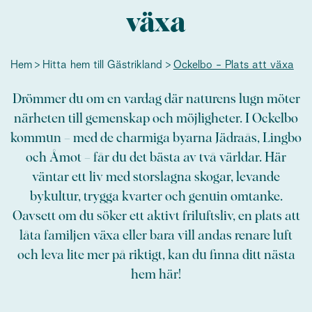
växa
Hem
Hitta hem till Gästrikland
Ockelbo - Plats att växa
Drömmer du om en vardag där naturens lugn möter
närheten till gemenskap och möjligheter. I Ockelbo
kommun – med de charmiga byarna Jädraås, Lingbo
och Åmot – får du det bästa av två världar. Här
väntar ett liv med storslagna skogar, levande
bykultur, trygga kvarter och genuin omtanke.
Oavsett om du söker ett aktivt friluftsliv, en plats att
låta familjen växa eller bara vill andas renare luft
och leva lite mer på riktigt, kan du finna ditt nästa
hem här!