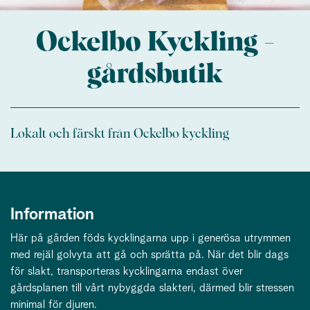
Ockelbo Kyckling -
gårdsbutik
Lokalt och färskt från Ockelbo kyckling
Information
Här på gården föds kycklingarna upp i generösa utrymmen
med rejäl golvyta att gå och sprätta på. När det blir dags
för slakt, transporteras kycklingarna endast över
gårdsplanen till vårt nybyggda slakteri, därmed blir stressen
minimal för djuren.