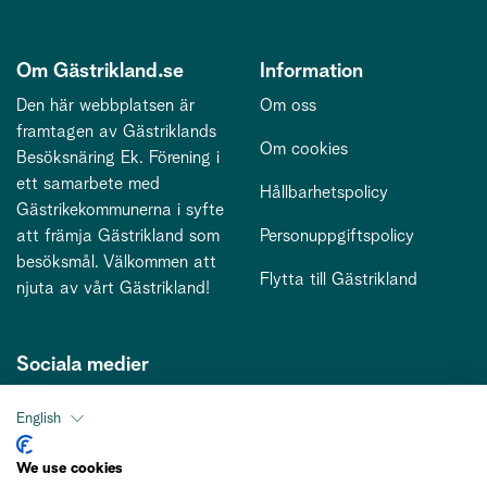
Om Gästrikland.se
Information
Den här webbplatsen är
Om oss
framtagen av Gästriklands
Om cookies
Besöksnäring Ek. Förening i
ett samarbete med
Hållbarhetspolicy
Gästrikekommunerna i syfte
att främja Gästrikland som
Personuppgiftspolicy
besöksmål. Välkommen att
Flytta till Gästrikland
njuta av vårt Gästrikland!
Sociala medier
English
Kontakt
We use cookies