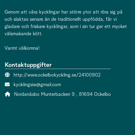
Genom att våra kycklingar har större ytor att röra sig på
och slaktas senare än de traditionellt uppfödda, får vi
gladare och friskare kycklingar, som i sin tur ger ett mycket
välsmakande kött.
Varmt välkomna!
Kontaktuppgifter
Webbsida:
http://www.ockelbokyckling.se/24100902
E-post:
kycklingsiw@gmail.com
Adress:
Nordanåsbo Munterbacken 9 , 81694 Ockelbo