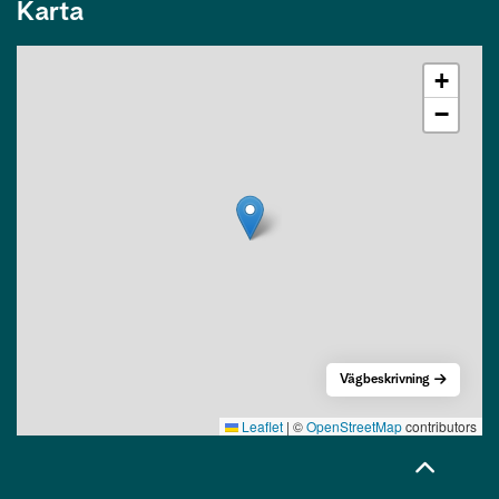
Karta
+
−
Vägbeskrivning
Leaflet
|
©
OpenStreetMap
contributors