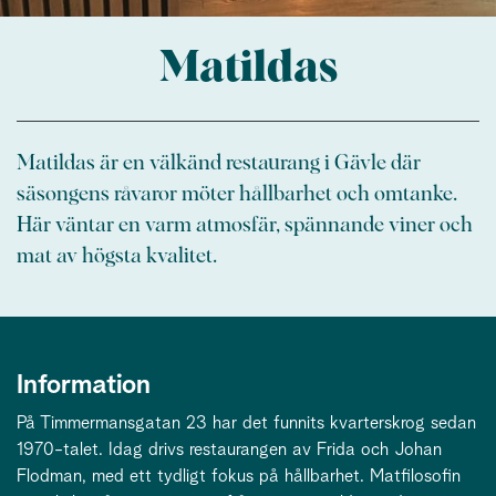
Matildas
Matildas är en välkänd restaurang i Gävle där
säsongens råvaror möter hållbarhet och omtanke.
Här väntar en varm atmosfär, spännande viner och
mat av högsta kvalitet.
Information
På Timmermansgatan 23 har det funnits kvarterskrog sedan
1970-talet. Idag drivs restaurangen av Frida och Johan
Flodman, med ett tydligt fokus på hållbarhet. Matfilosofin