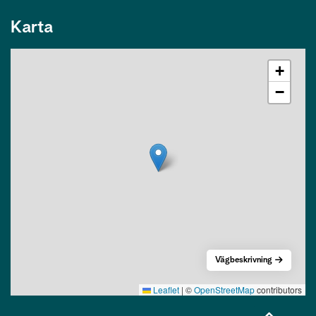
Karta
+
−
Vägbeskrivning
Leaflet
|
©
OpenStreetMap
contributors