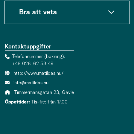
Bra att veta
Kontaktuppgifter
Telefonnummer (bokning)
+46 026-62 53 49
Webbsida:
http://www.matildas.nu/
E-post:
info@matildas.nu
Adress:
Timmermansgatan 23, Gävle
Öppettider:
Tis-fre: från 17.00