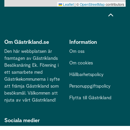
Leaflet
|
©
OpenStreetMap
contributors
Om Gästrikland.se
Information
Den här webbplatsen är
Om oss
framtagen av Gästriklands
Om cookies
Besöksnäring Ek. Förening i
ett samarbete med
Hållbarhetspolicy
Gästrikekommunerna i syfte
att främja Gästrikland som
Personuppgiftspolicy
besöksmål. Välkommen att
Flytta till Gästrikland
njuta av vårt Gästrikland!
Sociala medier