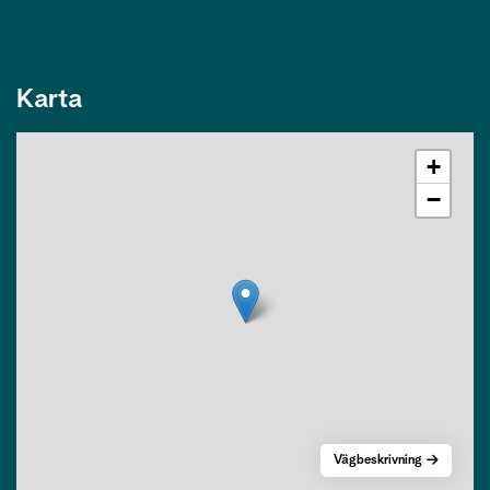
Karta
+
−
Vägbeskrivning