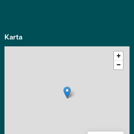
Karta
+
−