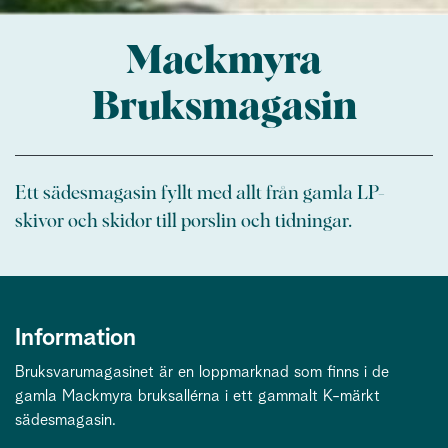
Mackmyra
Bruksmagasin
Ett sädesmagasin fyllt med allt från gamla LP-
skivor och skidor till porslin och tidningar.
Information
Bruksvarumagasinet är en loppmarknad som finns i de
gamla Mackmyra bruksallérna i ett gammalt K-märkt
sädesmagasin.