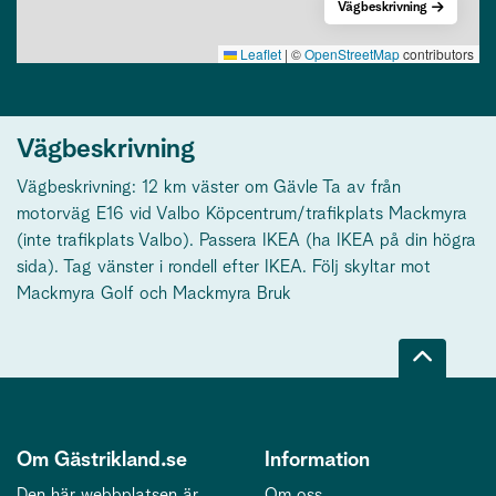
Vägbeskrivning
Leaflet
|
©
OpenStreetMap
contributors
Vägbeskrivning
Vägbeskrivning: 12 km väster om Gävle Ta av från
motorväg E16 vid Valbo Köpcentrum/trafikplats Mackmyra
(inte trafikplats Valbo). Passera IKEA (ha IKEA på din högra
sida). Tag vänster i rondell efter IKEA. Följ skyltar mot
Mackmyra Golf och Mackmyra Bruk
Om Gästrikland.se
Information
Den här webbplatsen är
Om oss