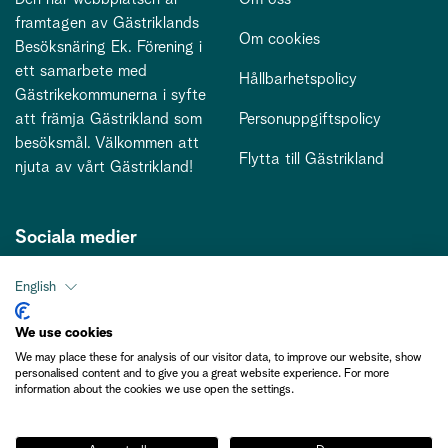
framtagen av Gästriklands
Om cookies
Besöksnäring Ek. Förening i
ett samarbete med
Hållbarhetspolicy
Gästrikekommunerna i syfte
att främja Gästrikland som
Personuppgiftspolicy
besöksmål. Välkommen att
Flytta till Gästrikland
njuta av vårt Gästrikland!
Sociala medier
English
Kontakt
We use cookies
We may place these for analysis of our visitor data, to improve our website, show
kontakt@gastriklandsbesoksnaring.se
personalised content and to give you a great website experience. For more
information about the cookies we use open the settings.