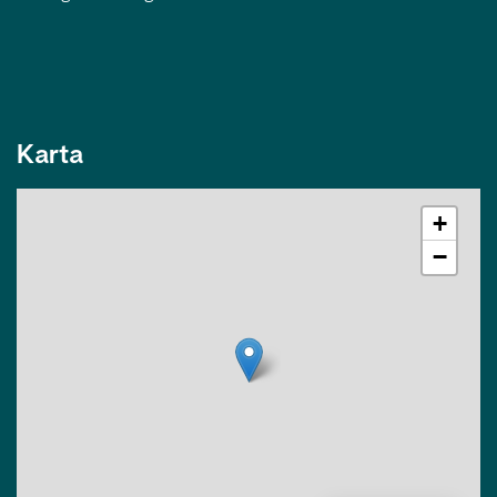
Karta
+
−