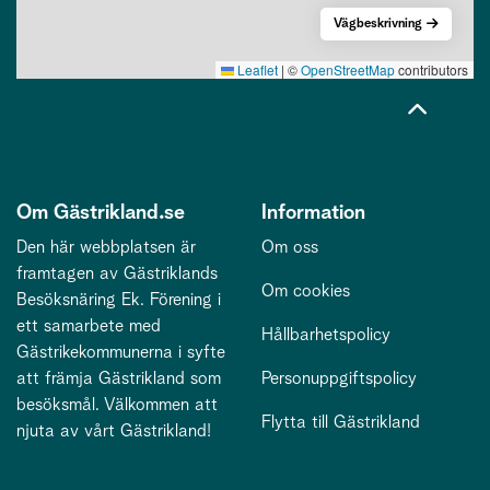
Vägbeskrivning
Leaflet
|
©
OpenStreetMap
contributors
Om Gästrikland.se
Information
Den här webbplatsen är
Om oss
framtagen av Gästriklands
Om cookies
Besöksnäring Ek. Förening i
ett samarbete med
Hållbarhetspolicy
Gästrikekommunerna i syfte
att främja Gästrikland som
Personuppgiftspolicy
besöksmål. Välkommen att
Flytta till Gästrikland
njuta av vårt Gästrikland!