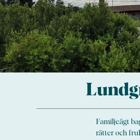
Lundgr
Familjeägt ba
rätter och fru