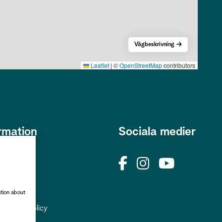
Vägbeskrivning
Leaflet
|
©
OpenStreetMap
contributors
rmation
Sociala medier
s
okies
rhetspolicy
ation about
uppgiftspolicy