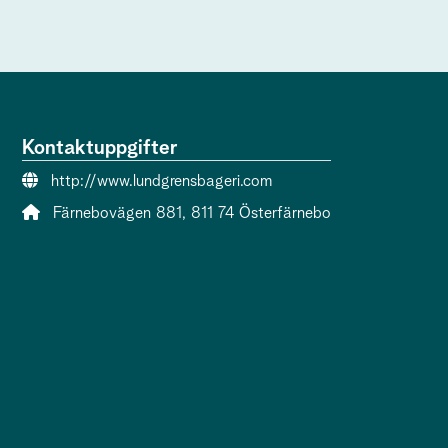
Kontaktuppgifter
Webbsida:
http://www.lundgrensbageri.com
Adress:
Färnebovägen 881, 811 74 Österfärnebo