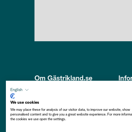
Om Gästrikland.se
Info
Den här webbplatsen är framtagen
Om os
English
av Gästriklands Besöksnäring
Om co
Ek. Förening i ett samarbete med
We use cookies
Gästrikekommunerna i syfte att
We may place these for analysis of our visitor data, to improve our website, show
Hållba
personalised content and to give you a great website experience. For more inform
främja Gästrikland som besöksmål.
the cookies we use open the settings.
Välkommen att njuta av vårt
Person
Gästrikland!