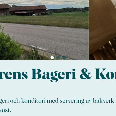
ens Bageri & Ko
geri och konditori med servering av bakverk 
kost.