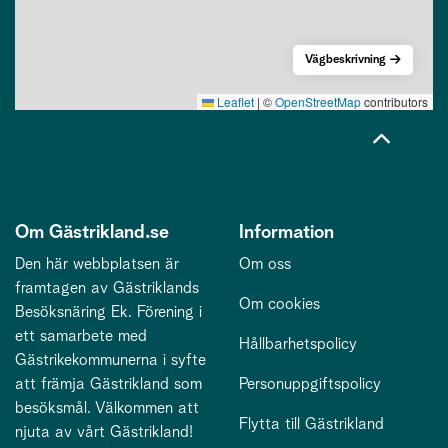
Vägbeskrivning
Leaflet
|
©
OpenStreetMap
contributors
Om Gästrikland.se
Information
Den här webbplatsen är
Om oss
framtagen av Gästriklands
Om cookies
Besöksnäring Ek. Förening i
ett samarbete med
Hållbarhetspolicy
Gästrikekommunerna i syfte
att främja Gästrikland som
Personuppgiftspolicy
besöksmål. Välkommen att
Flytta till Gästrikland
njuta av vårt Gästrikland!