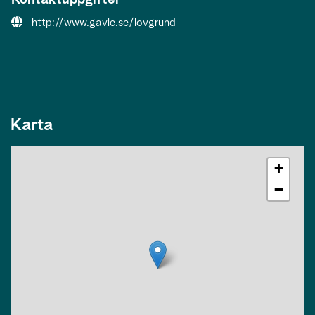
Webbsida:
http://www.gavle.se/lovgrund
Karta
+
−