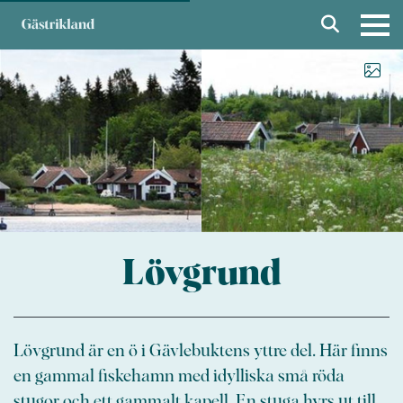
Lövgrund
Lövgrund är en ö i Gävlebuktens yttre del. Här finns
en gammal fiskehamn med idylliska små röda
stugor och ett gammalt kapell. En stuga hyrs ut till