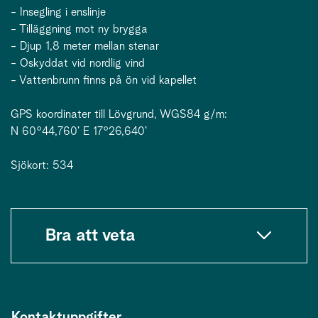
- Insegling i enslinje
- Tilläggning mot ny brygga
- Djup 1,8 meter mellan stenar
- Oskyddat vid nordlig vind
- Vattenbrunn finns på ön vid kapellet
GPS koordinater till Lövgrund, WGS84 g/m:
N 60°44,760ʹ E 17°26,640ʹ
Sjökort: 534
Bra att veta
Kontaktuppgifter