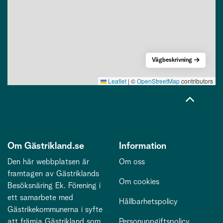
Vägbeskrivning
Leaflet
|
©
OpenStreetMap
contributors
Om Gästrikland.se
Information
Den här webbplatsen är
Om oss
framtagen av Gästriklands
Om cookies
Besöksnäring Ek. Förening i
ett samarbete med
Hållbarhetspolicy
Gästrikekommunerna i syfte
att främja Gästrikland som
Personuppgiftspolicy