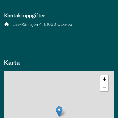
Kontaktuppgifter
Adress:
Liss-Rännsjön 4, 81630 Ockelbo
Karta
+
−