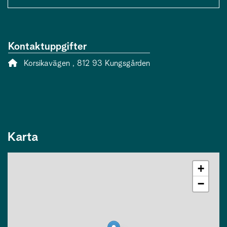
Kontaktuppgifter
Adress:
Korsikavägen , 812 93 Kungsgården
Karta
+
−