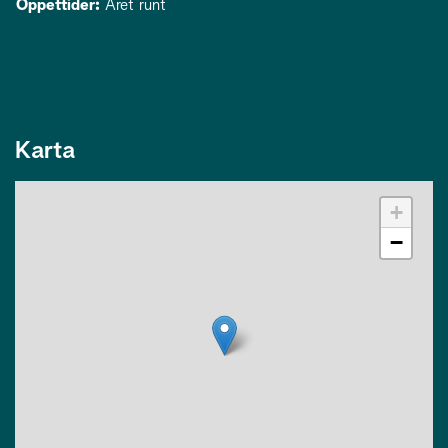
Öppettider:
Året runt
Karta
+
−