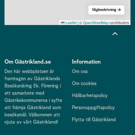
Vägbeskrivning
Leaflet
|
©
OpenStreetMap
contributors
Om Gästrikland.se
Information
Den här webbplatsen är
Om oss
framtagen av Gästriklands
Om cookies
Besöksnäring Ek. Förening i
ett samarbete med
Hållbarhetspolicy
Gästrikekommunerna i syfte
att främja Gästrikland som
Personuppgiftspolicy
besöksmål. Välkommen att
Flytta till Gästrikland
njuta av vårt Gästrikland!