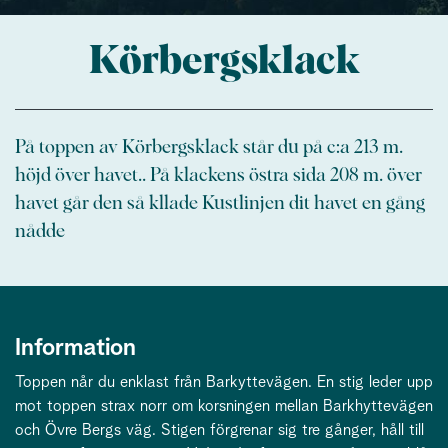
Körbergsklack
På toppen av Körbergsklack står du på c:a 213 m.
höjd över havet.. På klackens östra sida 208 m. över
havet går den så kllade Kustlinjen dit havet en gång
nådde
Information
Toppen når du enklast från Barkyttevägen. En stig leder upp
mot toppen strax norr om korsningen mellan Barkhyttevägen
och Övre Bergs väg. Stigen förgrenar sig tre gånger, håll till