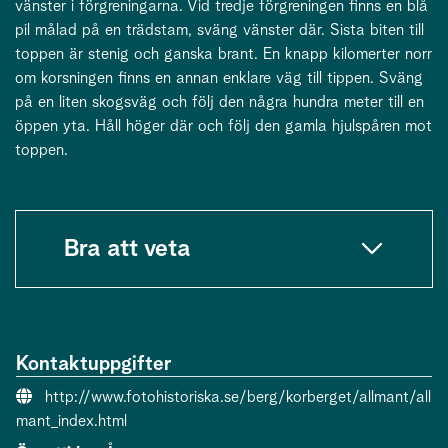
vänster i förgreningarna. Vid tredje förgreningen finns en blå
pil målad på en trädstam, sväng vänster där. Sista biten till
toppen är stenig och ganska brant. En knapp kilomerter norr
om korsningen finns en annan enklare väg till tippen. Sväng
på en liten skogsväg och följ den några hundra meter till en
öppen yta. Håll höger där och följ den gamla hjulspåren mot
toppen.
Bra att veta
Kontaktuppgifter
Webbsida:
http://www.fotohistoriska.se/berg/korberget/allmant/all
mant_index.html