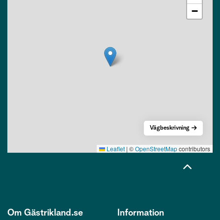
−
Vägbeskrivning
Leaflet
|
©
OpenStreetMap
contributors
Om Gästrikland.se
Information