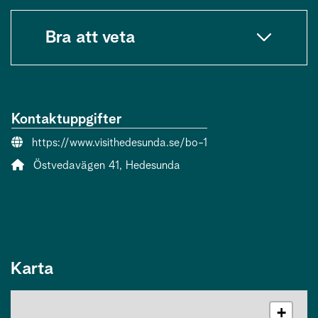
Bra att veta
Kontaktuppgifter
Webbsida:
https://www.visithedesunda.se/bo-1
Adress:
Östvedavägen 41, Hedesunda
Karta
+