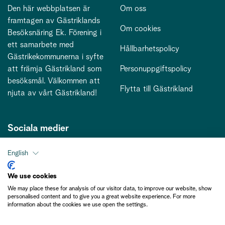
Den här webbplatsen är
Om oss
framtagen av Gästriklands
Om cookies
Besöksnäring Ek. Förening i
ett samarbete med
Hållbarhetspolicy
Gästrikekommunerna i syfte
att främja Gästrikland som
Personuppgiftspolicy
besöksmål. Välkommen att
Flytta till Gästrikland
njuta av vårt Gästrikland!
Sociala medier
English
Kontakt
We use cookies
We may place these for analysis of our visitor data, to improve our website, show
kontakt@gastriklandsbesoksnaring.se
personalised content and to give you a great website experience. For more
information about the cookies we use open the settings.