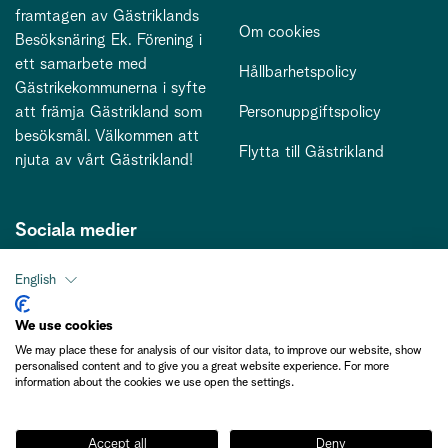
framtagen av Gästriklands
Om cookies
Besöksnäring Ek. Förening i
ett samarbete med
Hållbarhetspolicy
Gästrikekommunerna i syfte
att främja Gästrikland som
Personuppgiftspolicy
besöksmål. Välkommen att
Flytta till Gästrikland
njuta av vårt Gästrikland!
Sociala medier
English
Kontakt
We use cookies
We may place these for analysis of our visitor data, to improve our website, show
kontakt@gastriklandsbesoksnaring.se
personalised content and to give you a great website experience. For more
information about the cookies we use open the settings.
Accept all
Deny