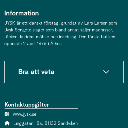
Information
JYSK är ett danskt företag, grundat av Lars Larsen som
Jysk Sengetøjslager som bland annat säljer madrasser,
täcken, kuddar, möbler och inredning. Den första butiken
öppnade 2 april 1979 i Århus
Bra att veta
Kontaktuppgifter
Webbsida:
www.jysk.se
Adress:
Linggatan 18a, 81132 Sandviken