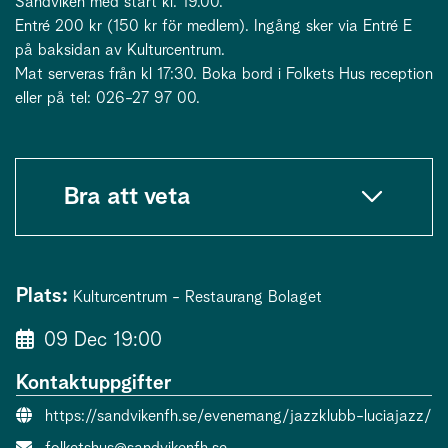
Sandviken med start kl. 19.00.
Entré 200 kr (150 kr för medlem). Ingång sker via Entré E
på baksidan av Kulturcentrum.
Mat serveras från kl 17:30. Boka bord i Folkets Hus reception
eller på tel: 026-27 97 00.
Bra att veta
Plats:
Kulturcentrum - Restaurang Bolaget
09 Dec 19:00
Kontaktuppgifter
Evenemangslänk:
https://sandvikenfh.se/evenemang/jazzklubb-luciajazz/
E-post:
folketshus@sandvikenfh.se