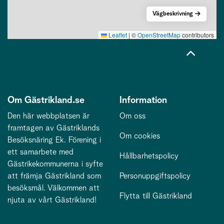
Vägbeskrivning
Leaflet
|
©
OpenStreetMap
contributors
Om Gästrikland.se
Information
Den här webbplatsen är
Om oss
framtagen av Gästriklands
Om cookies
Besöksnäring Ek. Förening i
ett samarbete med
Hållbarhetspolicy
Gästrikekommunerna i syfte
att främja Gästrikland som
Personuppgiftspolicy
besöksmål. Välkommen att
Flytta till Gästrikland
njuta av vårt Gästrikland!