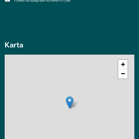
Karta
+
−