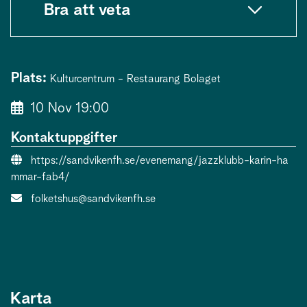
Bra att veta
Plats:
Kulturcentrum - Restaurang Bolaget
10 Nov 19:00
Kontaktuppgifter
Evenemangslänk:
https://sandvikenfh.se/evenemang/jazzklubb-karin-ha
mmar-fab4/
E-post:
folketshus@sandvikenfh.se
Karta