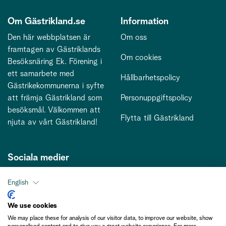
Om Gästrikland.se
Information
Den här webbplatsen är
Om oss
framtagen av Gästriklands
Om cookies
Besöksnäring Ek. Förening i
ett samarbete med
Hållbarhetspolicy
Gästrikekommunerna i syfte
att främja Gästrikland som
Personuppgiftspolicy
besöksmål. Välkommen att
Flytta till Gästrikland
njuta av vårt Gästrikland!
Sociala medier
English
Kontakt
We use cookies
We may place these for analysis of our visitor data, to improve our website, show
kontakt@gastriklandsbesoksnaring.se