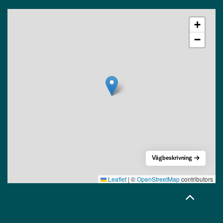
+
−
Vägbeskrivning
Leaflet
|
©
OpenStreetMap
contributors