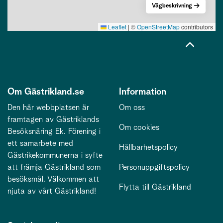
Vägbeskrivning
Leaflet
|
©
OpenStreetMap
contributors
Om Gästrikland.se
Information
Den här webbplatsen är
Om oss
framtagen av Gästriklands
Om cookies
Besöksnäring Ek. Förening i
ett samarbete med
Hållbarhetspolicy
Gästrikekommunerna i syfte
att främja Gästrikland som
Personuppgiftspolicy
besöksmål. Välkommen att
Flytta till Gästrikland
njuta av vårt Gästrikland!