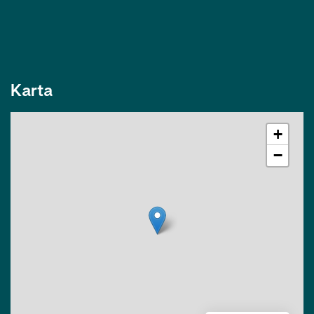
Karta
+
−