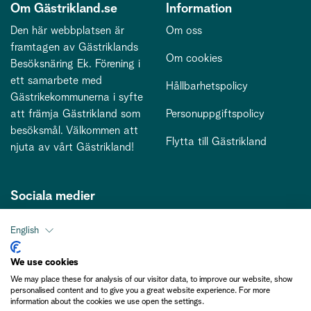
Om Gästrikland.se
Information
Den här webbplatsen är
Om oss
framtagen av Gästriklands
Om cookies
Besöksnäring Ek. Förening i
ett samarbete med
Hållbarhetspolicy
Gästrikekommunerna i syfte
att främja Gästrikland som
Personuppgiftspolicy
besöksmål. Välkommen att
Flytta till Gästrikland
njuta av vårt Gästrikland!
Sociala medier
English
Kontakt
We use cookies
We may place these for analysis of our visitor data, to improve our website, show
kontakt@gastriklandsbesoksnaring.se
personalised content and to give you a great website experience. For more
information about the cookies we use open the settings.