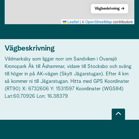
Vägbeskrivning
Leaflet
|
©
OpenStreetMap
contributors
Vägbeskrivning
Vildmarksby som ligger norr om Sandviken i Ovansjö
Kronopark Åk till Åshammar, vidare till Stocksbo och sväng
till höger in på AK-vägen (Skylt Jägarstugan). Efter 4 km
så kommer ni till Jägarstugan. Hitta med GPS Koordinater
(RT90) X: 6732606 Y: 1531597 Koordinater (WGS84)
Lat:60.70926 Lon: 16.38379