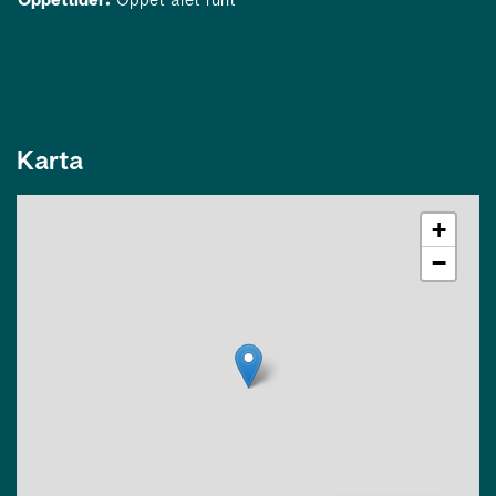
Karta
+
−