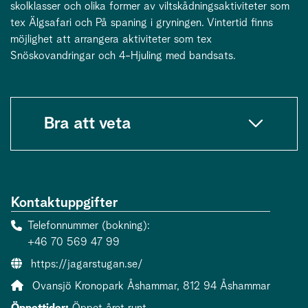
skolklasser och olika former av viltskådningsaktiviteter som
tex Älgsafari och På spaning i gryningen. Vintertid finns
möjlighet att arrangera aktiviteter som tex
Snöskovandringar och 4-Hjuling med bandsats.
Bra att veta
Kontaktuppgifter
Telefonnummer (bokning)
+46 70 569 47 99
Webbsida:
https://jagarstugan.se/
Adress:
Ovansjö Kronopark Åshammar, 812 94 Åshammar
Öppettider:
Öppet året runt