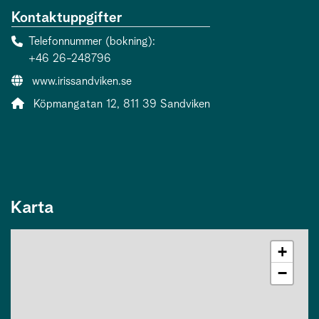
Kontaktuppgifter
Telefonnummer (bokning)
+46 26-248796
Webbsida:
www.irissandviken.se
Adress:
Köpmangatan 12, 811 39 Sandviken
Karta
+
−