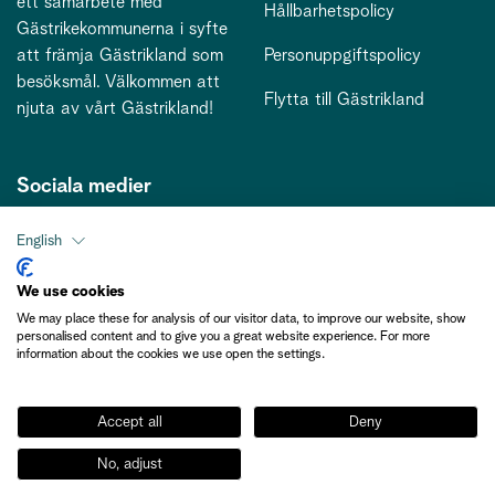
ett samarbete med
Hållbarhetspolicy
Gästrikekommunerna i syfte
att främja Gästrikland som
Personuppgiftspolicy
besöksmål. Välkommen att
Flytta till Gästrikland
njuta av vårt Gästrikland!
Sociala medier
English
Kontakt
We use cookies
We may place these for analysis of our visitor data, to improve our website, show
kontakt@gastriklandsbesoksnaring.se
personalised content and to give you a great website experience. For more
information about the cookies we use open the settings.
Accept all
Deny
No, adjust
Medlemsinformation