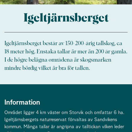
Igeltjärnsberget
Igeltjärnsberget består av 150-200-årig tallskog, ca
18 meter hög. Enstaka tallar är mer än 200 år gamla.
I de högre belägna områdena är skogsmarken
mindre bördig vilket är bra för tallen.
Information
Området ligger 4 km väster om Storvik och omfattar 6 ha.
Igeltjärnsbergets naturreservat förvaltas av Sandvikens
kommun. Många tallar är angripna av talltickan vilken leder