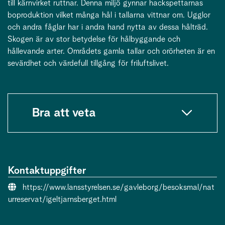
till kärnvirket ruttnar. Denna miljö gynnar hackspettarnas
boproduktion vilket många hål i tallarna vittnar om. Ugglor
och andra fåglar har i andra hand nytta av dessa hålträd.
Skogen är av stor betydelse för hålbyggande och
hållevande arter. Områdets gamla tallar och orörheten är en
sevärdhet och värdefull tillgång för friluftslivet.
Bra att veta
Kontaktuppgifter
Webbsida:
https://www.lansstyrelsen.se/gavleborg/besoksmal/nat
urreservat/igeltjarnsberget.html