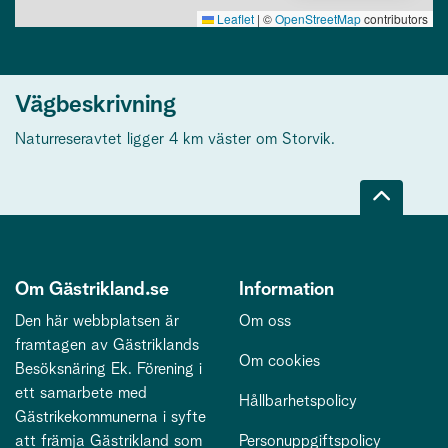
Leaflet
|
©
OpenStreetMap
contributors
Vägbeskrivning
Naturreseravtet ligger 4 km väster om Storvik.
Om Gästrikland.se
Information
Den här webbplatsen är
Om oss
framtagen av Gästriklands
Om cookies
Besöksnäring Ek. Förening i
ett samarbete med
Hållbarhetspolicy
Gästrikekommunerna i syfte
att främja Gästrikland som
Personuppgiftspolicy