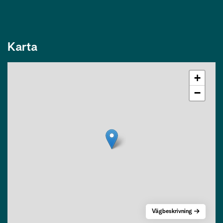
Karta
+
−
Vägbeskrivning